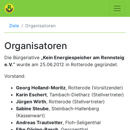
Ziele
Organisatoren
Organisatoren
Die Bürgeriative
„Kein Energiespeicher am Rennsteig
e.V.“
wurde am 25.06.2012 in Rotterode gegründet.
Vorstand:
Georg Holland-Moritz
, Rotterode (Vorsitzender)
Karin Eschert
, Tambach-Dietharz (Stellvertreter)
Jürgen Wirth
, Rotterode (Stellvertreter)
Sabine Steube
, Steinbach-Hallenberg
(Kassenwart)
Andreas Trautvetter
, Floh-Seligenthal
Elke Göring-Rasch
, Georgenthal