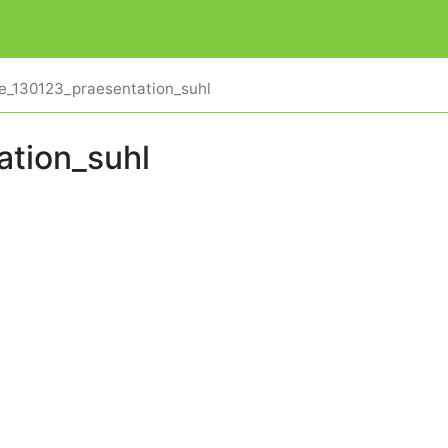
e_130123_praesentation_suhl
ation_suhl