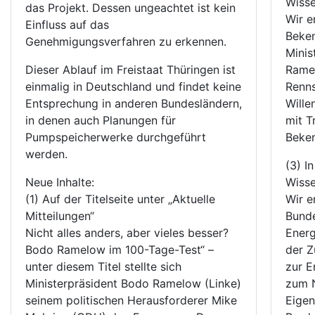
Wisse
das Projekt. Dessen ungeachtet ist kein
Wir e
Einfluss auf das
Beken
Genehmigungsverfahren zu erkennen.
Minis
Dieser Ablauf im Freistaat Thüringen ist
Rame
einmalig in Deutschland und findet keine
Renns
Entsprechung in anderen Bundesländern,
Wille
in denen auch Planungen für
mit T
Pumpspeicherwerke durchgeführt
Beken
werden.
(3) I
Neue Inhalte:
Wisse
(1) Auf der Titelseite unter „Aktuelle
Wir e
Mitteilungen“
Bunde
Nicht alles anders, aber vieles besser?
Energ
Bodo Ramelow im 100-Tage-Test“ –
der Z
unter diesem Titel stellte sich
zur 
Ministerpräsident Bodo Ramelow (Linke)
zum 
seinem politischen Herausforderer Mike
Eigen