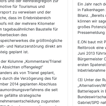
ofs und der Rennsteigregion zur
Ein Jahr nach 
otive für Tourismus und
in Falkenhagen 
rsport zu verweisen und der
Bilanz. „Bereits
che, dass im Erlebnisbereich
können wir sag
ofs mit der mehrere Kilometer
großes Potenzial
n tagebauähnlichen Baustelle für
Pressemeldung 
Oberbecken des
speicherwerkes die größtmögliche
E.ON baut mit 
t- und Naturzerstörung direkt am
Reitbrook eine 
Rennsteig geplant ist.
Juni 2013 führt
Bürgermeister 
n der Kolumne „Kommentare/Trianel
ersten Spatenst
 Absichten offengelegt“
Inbetriebnahme 
anders als von Trianel geplant,
 durch die Verzögerung des für
(3) Unter der R
mber 2014 geplanten Abschluss
„Alternativen
aumordnungsverfahrens die seit
Batteriepark in 
m gefällte strategische
Bundeswirtscha
rnehmensentscheidung zugunsten
Gabriel/SPD na