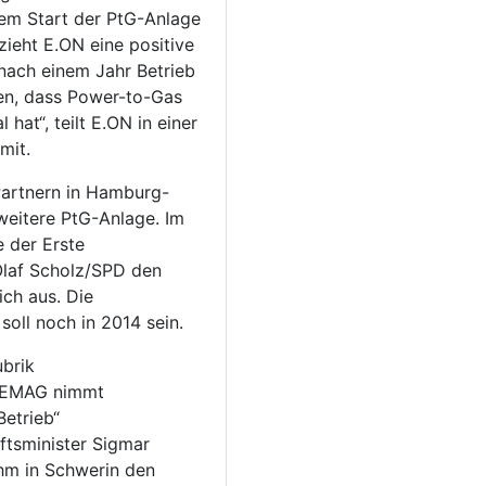
dem Start der PtG-Anlage
zieht E.ON eine positive
 nach einem Jahr Betrieb
en, dass Power-to-Gas
 hat“, teilt E.ON in einer
mit.
Partnern in Hamburg-
weitere PtG-Anlage. Im
e der Erste
Olaf Scholz/SPD den
ich aus. Die
soll noch in 2014 sein.
ubrik
/WEMAG nimmt
Betrieb“
ftsminister Sigmar
hm in Schwerin den