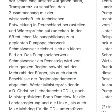
Wir sehen eine unserer Aufgaben darin,
zentr
Transparenz zu schaffen, den
Land
Zusammenhang mit der
Pumps
wissenschaftlich-technischen
recht
Entwicklung in Deutschland herzustellen
vom 1
und Widersprüche aufzudecken. In der
Unter
öffentlichen Meinungsbildung zum
Beisp
geplanten Pumpspeicherwerk
bekun
Schmalwasser zeichnet sich ein klares
Unter
Bild ab. Das Pumpspeicherwerk
Schre
Schmalwasser am Rennsteig wird von
Wirts
einer ganzen Region sowohl bei der
Bunde
Mehrzahl der Bürger, als auch durch
diese
Beschlüsse der Regionalparlamente
Besch
abgelehnt. Weder Ministerpräsidentin
Ausba
a.D. Christine Lieberknecht (CDU), noch
Pumps
Ministerpräsident Bodo Ramelow für die
Unte
Landesregierung und die Linke , als auch
(2) I
Mike Mohring für die CDU unterstützen