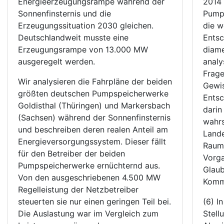
Energieerzeugungsrampe während der
2014 
Sonnenfinsternis und die
Pump
Erzeugungssituation 2030 gleichen.
die w
Deutschlandweit musste eine
Entsc
Erzeugungsrampe von 13.000 MW
diame
ausgeregelt werden.
analy
Frage
Wir analysieren die Fahrpläne der beiden
Gewis
größten deutschen Pumpspeicherwerke
Entsc
Goldisthal (Thüringen) und Markersbach
darin
(Sachsen) während der Sonnenfinsternis
wahrs
und beschreiben deren realen Anteil am
Land
Energieversorgungssystem. Dieser fällt
Raumo
für den Betreiber der beiden
Vorga
Pumpspeicherwerke ernüchternd aus.
Glaub
Von den ausgeschriebenen 4.500 MW
Kommu
Regelleistung der Netzbetreiber
steuerten sie nur einen geringen Teil bei.
(6) I
Die Auslastung war im Vergleich zum
Stell