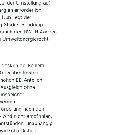
ei der Umstellung auf
rgien erforderlich
Nun liegt der
g Studie „Roadmap
Fraunhofer, RWTH Aachen
ng Umweltenergierecht
 decken bei keinem
nteil ihre Kosten
 hohen EE-Anteilen
 Ausgleich ohne
omspeicher
werden
rförderung nach dem
en,
entstünden, unabhängig
wirtschaftlichen