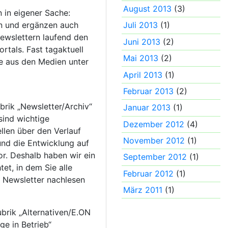
August 2013
(3)
n in eigener Sache:
en und ergänzen auch
Juli 2013
(1)
ewslettern laufend den
Juni 2013
(2)
ortals. Fast tagaktuell
Mai 2013
(2)
te aus den Medien unter
April 2013
(1)
Februar 2013
(2)
ubrik „Newsletter/Archiv“
Januar 2013
(1)
sind wichtige
Dezember 2012
(4)
llen über den Verlauf
November 2012
(1)
nd die Entwicklung auf
r. Deshalb haben wir ein
September 2012
(1)
tet, in dem Sie alle
Februar 2012
(1)
n Newsletter nachlesen
März 2011
(1)
ubrik „Alternativen/E.ON
e in Betrieb“