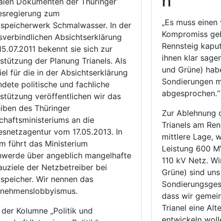
h
alen Dokumenten der Thüringer
esregierung zum
„Es muss einen 
peicherwerk Schmalwasser. In der
Kompromiss geb
sverbindlichen Absichtserklärung
Rennsteig kaput
5.07.2011 bekennt sie sich zur
ihnen klar sage
stützung der Planung Trianels. Als
und Grüne) hab
iel für die in der Absichtserklärung
Sondierungen m
dete politische und fachliche
abgesprochen.“
stützung veröffentlichen wir das
iben des Thüringer
Zur Ablehnung 
chaftsministeriums an die
Trianels am Ren
snetzagentur vom 17.05.2013. In
mittlere Lage, 
m führt das Ministerium
Leistung 600 M
werde über angeblich mangelhafte
110 kV Netz. Wi
uziele der Netzbetreiber bei
Grüne) sind uns
peicher. Wir nennen das
Sondierungsges
rnehmenslobbyismus.
dass wir gemei
Trianel eine Alt
n der Kolumne „Politik und
entwickeln woll