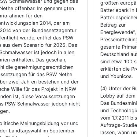
PSW Schmalwasser und gegen das
größten europä
ethe offenbar. Im genehmigten
Batteriepark in 
riorahmen für den
Batteriespeicher
ntwicklungsplan 2014, der am
Beitrag zur
.2014 von der Bundesnetzagentur
Energiewende“, e
fentlicht wurde, entfiel das PSW
Pressemitteilu
 aus dem Szenario für 2025. Das
gesamte Primärr
chmalwasser ist jedoch in allen
Deutschland auf
rien enthalten. Das geschah,
sind etwa 100 s
l die genehmigungsrechtlichen
erklärten die 
ussetzungen für das PSW Nethe
und Younicos.
über zwei Jahren bestehen und der
(4) Unter der R
ische Wille für das Projekt in NRW
Lobby auf dem 
nden ist, diese Voraussetzungen
Das Bundesminis
as PSW Schmalwasser jedoch nicht
und Technologie
egen.
vom 1.7.2011 bi
olitische Meinungsbildung vor und
Auftrags-Studie
 der Landtagswahl im September
lassen, wann u