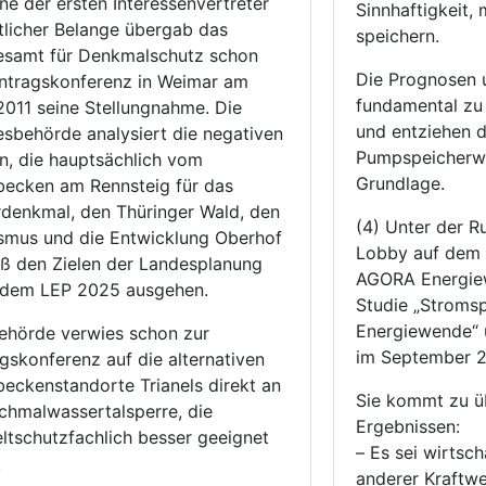
ine der ersten Interessenvertreter
Sinnhaftigkeit, 
tlicher Belange übergab das
speichern.
esamt für Denkmalschutz schon
Die Prognosen 
ntragskonferenz in Weimar am
fundamental zu
.2011 seine Stellungnahme. Die
und entziehen 
sbehörde analysiert die negativen
Pumpspeicherw
n, die hauptsächlich vom
Grundlage.
ecken am Rennsteig für das
rdenkmal, den Thüringer Wald, den
(4) Unter der R
smus und die Entwicklung Oberhof
Lobby auf dem 
 den Zielen der Landesplanung
AGORA Energiew
 dem LEP 2025 ausgehen.
Studie „Stromsp
Energiewende“ u
ehörde verwies schon zur
im September 2
gskonferenz auf die alternativen
eckenstandorte Trianels direkt an
Sie kommt zu ü
chmalwassertalsperre, die
Ergebnissen:
tschutzfachlich besser geeignet
– Es sei wirtsch
.
anderer Kraftw