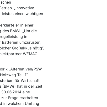
ischen
Betrieb. „Innovative
 leisten einen wichtigen
rklärte er in einer
ng des BMWi. „Um die
egelleistung in
 Batterien umzurüsten,
olcher Großakkus nötig“,
Projektpartner WEMAG
ubrik „Alternativen/PSW-
Holzweg Teil 1“
terium für Wirtschaft
 (BMWi) hat in der Zeit
s 30.06.2014 eine
 zur Frage erarbeiten
nd in welchem Umfang