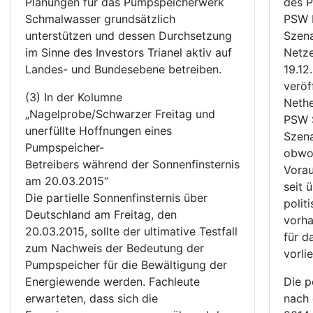
Planungen für das Pumpspeicherwerk
des 
Schmalwasser grundsätzlich
PSW N
unterstützen und dessen Durchsetzung
Szena
im Sinne des Investors Trianel aktiv auf
Netze
Landes- und Bundesebene betreiben.
19.12
veröf
(3) In der Kolumne
Nethe
„Nagelprobe/Schwarzer Freitag und
PSW S
unerfüllte Hoffnungen eines
Szena
Pumpspeicher-
obwoh
Betreibers während der Sonnenfinsternis
Vora
am 20.03.2015“
seit 
Die partielle Sonnenfinsternis über
polit
Deutschland am Freitag, den
vorha
20.03.2015, sollte der ultimative Testfall
für d
zum Nachweis der Bedeutung der
vorli
Pumpspeicher für die Bewältigung der
Energiewende werden. Fachleute
Die p
erwarteten, dass sich die
nach