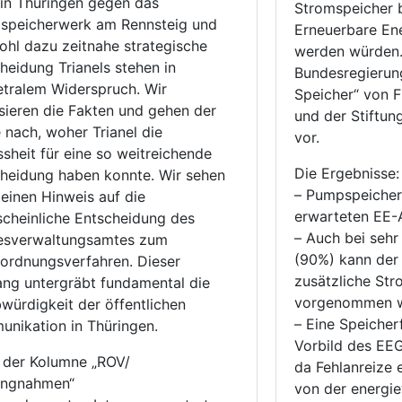
in Thüringen gegen das
Stromspeicher b
speicherwerk am Rennsteig und
Erneuerbare Ene
ohl dazu zeitnahe strategische
werden würden. 
heidung Trianels stehen in
Bundesregierun
tralem Widerspruch. Wir
Speicher“ von 
sieren die Fakten und gehen der
und der Stiftu
 nach, woher Trianel die
vor.
sheit für eine so weitreichende
Die Ergebnisse:
heidung haben konnte. Wir sehen
– Pumpspeicher
 einen Hinweis auf die
erwarteten EE-A
cheinliche Entscheidung des
– Auch bei sehr
esverwaltungsamtes zum
(90%) kann der
rdnungsverfahren. Dieser
zusätzliche Str
ng untergräbt fundamental die
vorgenommen 
würdigkeit der öffentlichen
– Eine Speiche
nikation in Thüringen.
Vorbild des EEG wird nicht empfohl
n der Kolumne „ROV/
da Fehlanreize 
ungnahmen“
von der energie