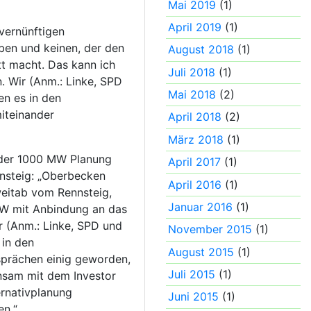
Mai 2019
(1)
April 2019
(1)
vernünftigen
en und keinen, der den
August 2018
(1)
t macht. Das kann ich
Juli 2018
(1)
n. Wir (Anm.: Linke, SPD
Mai 2018
(2)
en es in den
iteinander
April 2018
(2)
März 2018
(1)
der 1000 MW Planung
April 2017
(1)
nsteig: „Oberbecken
April 2016
(1)
weitab vom Rennsteig,
Januar 2016
(1)
W mit Anbindung an das
r (Anm.: Linke, SPD und
November 2015
(1)
 in den
August 2015
(1)
prächen einig geworden,
Juli 2015
(1)
nsam mit dem Investor
ernativplanung
Juni 2015
(1)
en.“