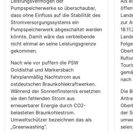
Leistungsvermögen der
Als e
Pumpspeicherwerke so überschaubar,
öffen
dass ohne Einfluss auf die Stabilität des
Land
Stromversorgungssystems ein
zur A
Pumpspeicherwerk abgeschaltet werden
18.11
könnte. Damit wäre das verbleibende
Lande
nicht einmal an seine Leistungsgrenze
Folge
gekommen.
Oberb
Kultu
Nach wie vor puffern die PSW
Touri
Goldisthal und Markersbach
gemäß
fahrplanmäßig Nachtstrom aus
nach
ostdeutschen Braunkohlekraftwerken.
Während der Sonnenfinsternis ersetzten
Die B
sie den fehlenden Strom aus
Antra
erneuerbarer Energie durch CO2-
Oberb
belasteten Braunkohlestrom.
der S
Umweltschützer bezeichnen das als
umwel
„Greenwashing“.
seien