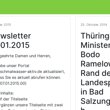
uar 2015
25. Oktober 2014
wsletter
Thürin
.01.2015
Ministe
Bodo
geehrte Damen und Herren,
Ramelo
abe unser Portal
Rand d
chmalwasser-aktiv.de aktualisiert,
ss Sie es aktuell abrufen können.
Landesp
 07.01.2015.00)
in Bad
Inhalte:
Salzun
f der Titelseite
rgänzen unsere Titelseite mit zwei