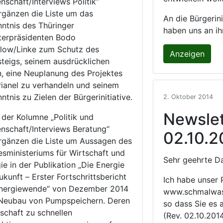
nschaft/Interviews Politik“
rgänzen die Liste um das
An die Bürgerini
ntnis des Thüringer
haben uns an ihr
terpräsidenten Bodo
low/Linke zum Schutz des
Anzeigen
teigs, seinem ausdrücklichen
n, eine Neuplanung des Projektes
rianel zu verhandeln und seinem
ntnis zu Zielen der Bürgerinitiative.
2. Oktober 2014
Newslet
n der Kolumne „Politik und
nschaft/Interviews Beratung“
02.10.2
rgänzen die Liste um Aussagen des
sministeriums für Wirtschaft und
Sehr geehrte D
ie in der Publikation „Die Energie
ukunft – Erster Fortschrittsbericht
Ich habe unser 
Energiewende“ von Dezember 2014
www.schmalwasse
Neubau von Pumpspeichern. Deren
so dass Sie es 
schaft zu schnellen
(Rev. 02.10.201