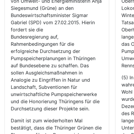
von Umwelt- und Energieministerin Anja
Oberh
Siegesmund (Grüne) an den
Lokom
Bundeswirtschaftsminister Sigmar
Winte
Gabriel (SPD) vom 27.02.2015. Hierin
Tatsa
fordert sie die
Oberh
Bundesregierung auf,
lange
Rahmenbedingungen für die
das 
erfolgreiche Durchsetzung der
Pump
Pumpspeicherplanungen in Thüringen
Umwel
auf Bundesebene zu schaffen. Das
sollen Ausgleichsmaßnahmen in
(5) I
Analogie zu Eingriffen in Natur und
wahre
Landschaft, Subventionen für
Wohl 
unwirtschaftliche Pumpspeicherwerke
wurde
und die Honorierung Thüringens für die
Deze
Durchsetzung dieser Projekte sein.
des R
Damit ist zum wiederholten Mal
lange
bestätigt, dass die Thüringer Grünen die
Unte