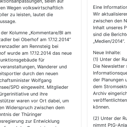
ktionsanpassungen, seien auf
Eine Informatio
en Wegen volkswirtschaftlich
Wir aktualisier
ller zu leisten, lautet die
zwischen den N
ussage.
Inhalt unseres P
n der Kolumne „Kommentare/BI am
sind die Berich
adler bei Oberhof am 17.12.2014“
„Medien/2014“.
enzadler am Rennsteig bei
Neue Inhalte:
of wurde am 17.12.2014 das neue
(1) Unter der R
funktionsgebäude für
Die Newsletter 
veranstaltungen, Wanderer und
Informationsque
eitsportler durch den neuen
der Planungen u
chaftsminister Wolfgang
dem Stromsekto
nsee/SPD eingeweiht. Mitglieder
Archiv eingerich
ürgerinitiative und ihre
veröffentlichte
stützer waren vor Ort dabei, um
können.
den Widerspruch zwischen dem
ntnis der Thüringer
(2) Unter der R
sregierung zur Entwicklung
nimmt PtG-Anlag