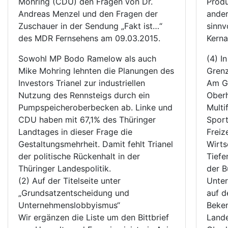
Mohring (CDU) den Fragen von Dr.
Produ
Andreas Menzel und den Fragen der
ander
Zuschauer in der Sendung „Fakt ist…“
sinnvo
des MDR Fernsehens am 09.03.2015.
Kerna
Sowohl MP Bodo Ramelow als auch
(4) I
Mike Mohring lehnten die Planungen des
Grenz
Investors Trianel zur industriellen
Am Gr
Nutzung des Rennsteigs durch ein
Oberh
Pumpspeicheroberbecken ab. Linke und
Multi
CDU haben mit 67,1% des Thüringer
Sport
Landtages in dieser Frage die
Freiz
Gestaltungsmehrheit. Damit fehlt Trianel
Wirts
der politische Rückenhalt in der
Tiefe
Thüringer Landespolitik.
der B
(2) Auf der Titelseite unter
Unter
„Grundsatzentscheidung und
auf 
Unternehmenslobbyismus“
Beken
Wir ergänzen die Liste um den Bittbrief
Lande